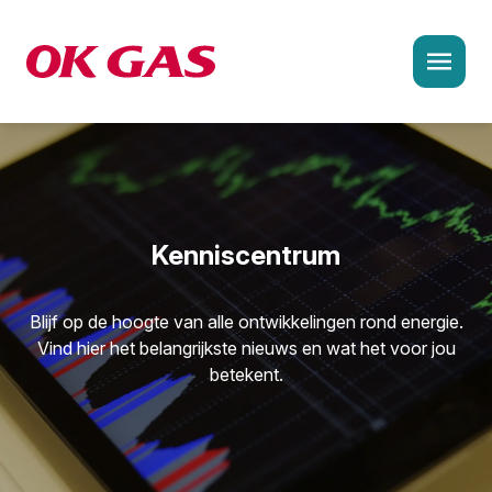
Ke
Oplossingen en aanpak
Agrarische sector
Kenniscentrum
Bouw en infra
Industrie en productie
Blijf op de hoogte van alle ontwikkelingen rond energie.
Vind hier het belangrijkste nieuws en wat het voor jou
Logistiek en transport
betekent.
Recreatie en horeca