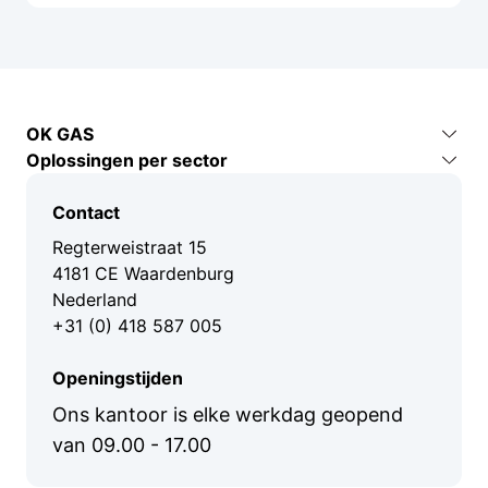
OK GAS
Oplossingen per sector
Contact
Industrie en productie
Over ons
Contact
Bouw en infra
Kenniscentrum
Regterweistraat 15
Logistiek en transport
4181 CE Waardenburg
Nederland
Agrarische sector
+31 (0) 418 587 005
Recreatie en horeca
Openingstijden
Ons kantoor is elke werkdag geopend
van 09.00 - 17.00