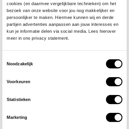
cookies (en daarmee vergelijkbare technieken) om het
bezoek van onze website voor jou nog makkelijker en
Zeker bij seizoenspieken, productiezekerheid of
persoonlijker te maken. Hiermee kunnen wij en derde
langdurige netcongestie biedt onze hybride
partijen advertenties aanpassen aan jouw interesses en
energieoplossing een directe én toekomstbestendige
kun je informatie delen via social media. Lees hierover
aanvulling op je zonne-installatie.
meer in ons privacy statement.
Bij OK GAS pakken we dat pragmatisch aan:
Toestemmingsselectie
Stap 1: Analyse van je situatie
Noodzakelijk
Wat wek je op? Wat verbruik je wanneer? Waar zit
ruimte voor opslag of aanvullende opwek?
Voorkeuren
Stap 2: Energieplan op maat
Je ontvang een concreet voorstel, afgestemd op je
Statistieken
locatie, verbruik en doelen.
Stap 3: Installatie & oplevering
Marketing
Binnen korte tijd is jouw hybride systeem operationeel –