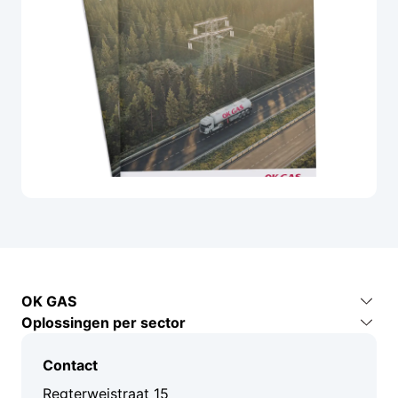
OK GAS
Oplossingen per sector
Contact
Industrie en productie
Over ons
Contact
Bouw en infra
Kenniscentrum
Regterweistraat 15