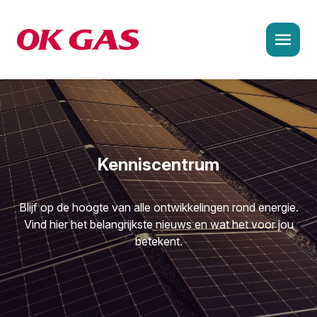
Ke
Oplossingen en aanpak
Agrarische sector
Kenniscentrum
Bouw en infra
Industrie en productie
Blijf op de hoogte van alle ontwikkelingen rond energie.
Vind hier het belangrijkste nieuws en wat het voor jou
Logistiek en transport
betekent.
Recreatie en horeca