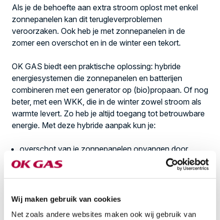
Als je de behoefte aan extra stroom oplost met enkel
zonnepanelen kan dit terugleverproblemen
veroorzaken. Ook heb je met zonnepanelen in de
zomer een overschot en in de winter een tekort.
OK GAS biedt een praktische oplossing: hybride
energiesystemen die zonnepanelen en batterijen
combineren met een generator op (bio)propaan. Of nog
beter, met een WKK, die in de winter zowel stroom als
warmte levert.
Zo heb je altijd toegang tot betrouwbare
energie. Met deze hybride aanpak kun je:
overschot van je zonnepanelen opvangen door
energie op te slaan in een batterij
je verbruik slim afstemmen via een
energiemanagementsysteem (EMS)
tekort aan stroom
betrouwbaar en economisch
Wij maken gebruik van cookies
opwekken
met een generator of WKK op
Net zoals andere websites maken ook wij gebruik van
(bio)propaan