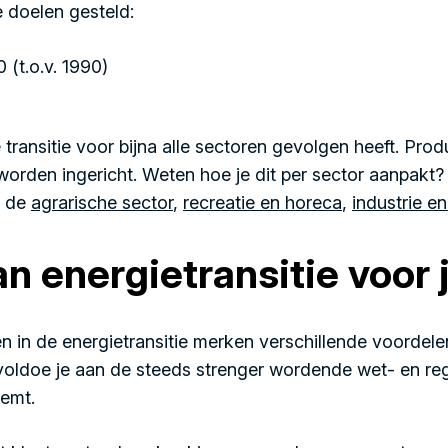
e doelen gesteld:
(t.o.v. 1990)
ze transitie voor bijna alle sectoren gevolgen heeft. Pr
worden ingericht.
Weten hoe je dit per sector aanpakt?
r de
agrarische sector
,
recreatie en horeca
,
industrie e
n energietransitie voor 
n in de energietransitie merken verschillende voordele
voldoe je aan de steeds strenger wordende wet- en re
emt.