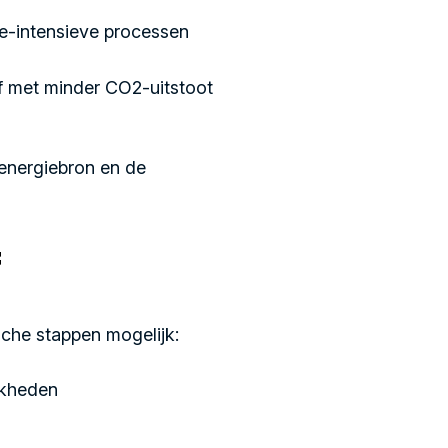
ie-intensieve processen
ef met minder CO2-uitstoot
 energiebron
en de
f
ische stappen mogelijk:
jkheden