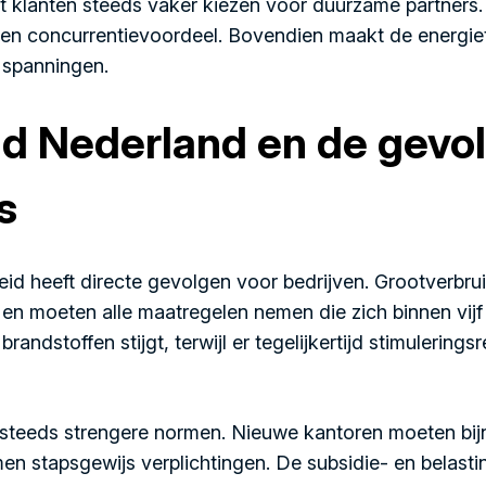
at klanten steeds vaker kiezen voor duurzame partner
een concurrentievoordeel. Bovendien maakt de energiet
e spanningen.
id Nederland en de gevo
s
id heeft directe gevolgen voor bedrijven. Grootverbr
 en moeten alle maatregelen nemen die zich binnen vijf
brandstoffen stijgt, terwijl er tegelijkertijd stimulerin
steeds strengere normen. Nieuwe kantoren moeten bijna
n stapsgewijs verplichtingen. De subsidie- en belast