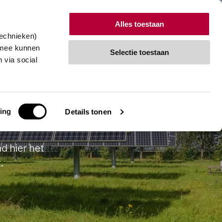
Alles toestaan
technieken)
tact
Vraag een vrijblijvend gesprek aan
rmee kunnen
Selectie toestaan
 via social
ing
Details tonen
d hier het
.