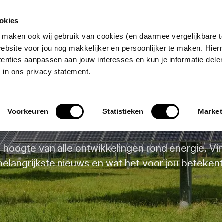
okies
 maken ook wij gebruik van cookies (en daarmee vergelijkbare 
n aanpak
Kenniscentrum
Over ons
Con
bsite voor jou nog makkelijker en persoonlijker te maken. Hie
rtenties aanpassen aan jouw interesses en kun je informatie delen
 in ons privacy statement.
Kenniscentrum
Voorkeuren
Statistieken
Market
de hoogte van alle ontwikkelingen rond energie. Vin
belangrijkste nieuws en wat het voor jou betekent