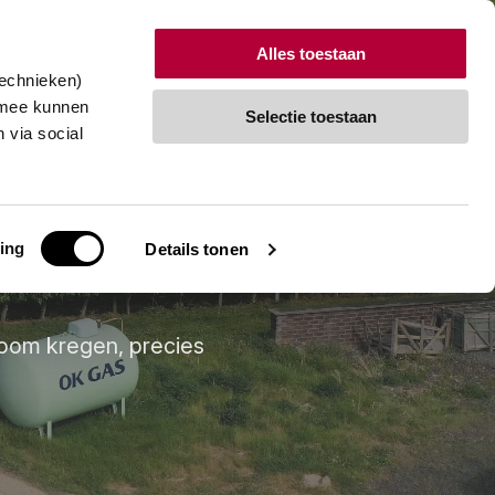
Alles toestaan
technieken)
tact
Vraag een vrijblijvend gesprek aan
rmee kunnen
Selectie toestaan
 via social
ing
Details tonen
t
oom kregen, precies