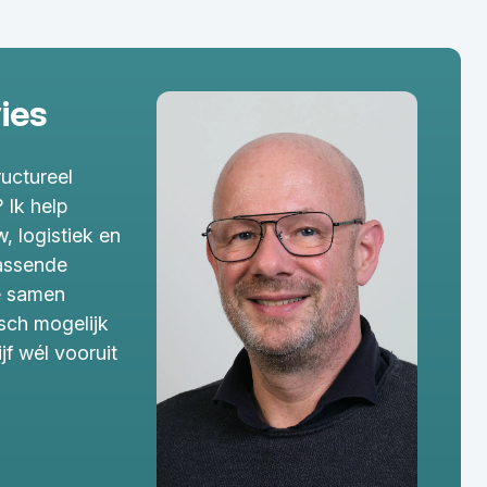
ies
tructureel
 Ik help
, logistiek en
passende
e samen
isch mogelijk
jf wél vooruit