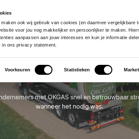
okies
 maken ook wij gebruik van cookies (en daarmee vergelijkbare 
n aanpak
Kenniscentrum
Over ons
Con
bsite voor jou nog makkelijker en persoonlijker te maken. Hie
rtenties aanpassen aan jouw interesses en kun je informatie delen
 in ons privacy statement.
Voorkeuren
Statistieken
Market
Zo helpen we bedrijven voorui
ondernemers met OKGAS snel en betrouwbaar str
wanneer het nodig was.