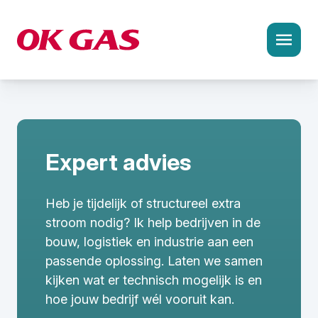
Ke
Oplossingen en aanpak
Agrarische sector
Expert advies
Bouw en infra
Heb je tijdelijk of structureel extra
Industrie en productie
stroom nodig? Ik help bedrijven in de
Logistiek en transport
bouw, logistiek en industrie aan een
passende oplossing. Laten we samen
Recreatie en horeca
kijken wat er technisch mogelijk is en
hoe jouw bedrijf wél vooruit kan.