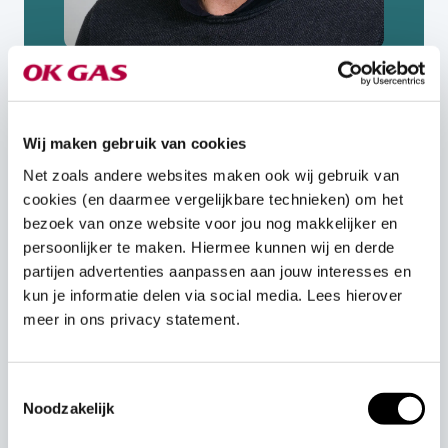
Wij maken gebruik van cookies
Download de gids
Net zoals andere websites maken ook wij gebruik van
'Stroom in 3 stappen'
cookies (en daarmee vergelijkbare technieken) om het
bezoek van onze website voor jou nog makkelijker en
Wil je snel meer inzicht in je stroomverbruik én
persoonlijker te maken. Hiermee kunnen wij en derde
oplossingen bij netcongestie? Deze gids helpt je
partijen advertenties aanpassen aan jouw interesses en
in drie praktische stappen om je energiebehoefte
kun je informatie delen via social media. Lees hierover
in kaart te brengen en laat zien welke
meer in ons privacy statement.
stroomoplossingen wél werken. Vraag de gids
aan!
Toestemmingsselectie
E-mailadres
Noodzakelijk