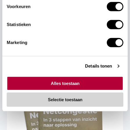
Voorkeuren
Bij aanmelding stem ik in dat OK GAS contact met
Statistieken
mij opneemt en ga ik akkoord met de
voorwaarden en de privacy policy van OK GAS*
Marketing
CAPTCHA
Details tonen
Alles toestaan
Selectie toestaan