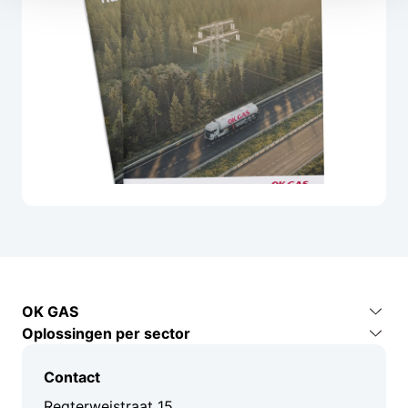
OK GAS
Oplossingen per sector
Contact
Industrie en productie
Over ons
Contact
Bouw en infra
Kenniscentrum
Regterweistraat 15