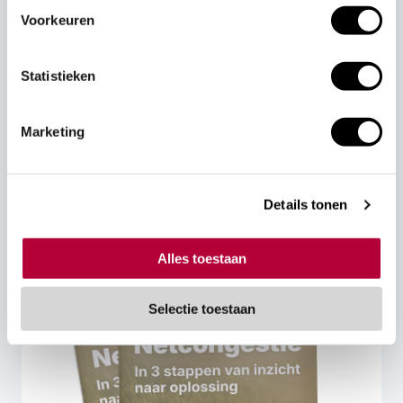
Voorkeuren
Bij aanmelding stem ik in dat OK GAS contact met
Statistieken
mij opneemt en ga ik akkoord met de
voorwaarden en de privacy policy van OK GAS*
Marketing
CAPTCHA
Details tonen
Alles toestaan
Selectie toestaan