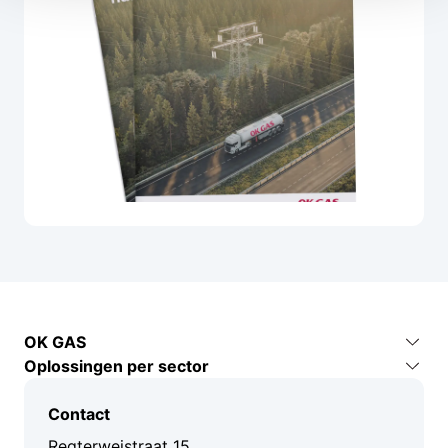
OK GAS
Oplossingen per sector
Contact
Industrie en productie
Over ons
Contact
Bouw en infra
Kenniscentrum
Regterweistraat 15