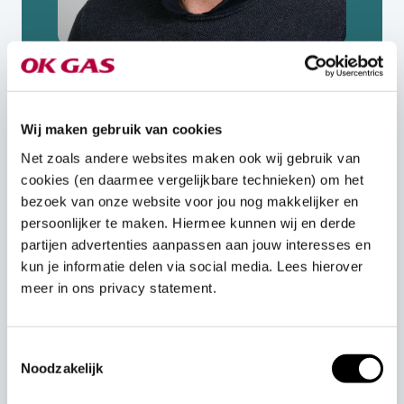
Wij maken gebruik van cookies
Download de gids
Net zoals andere websites maken ook wij gebruik van
'Stroom in 3 stappen'
cookies (en daarmee vergelijkbare technieken) om het
bezoek van onze website voor jou nog makkelijker en
Wil je snel meer inzicht in je stroomverbruik én
persoonlijker te maken. Hiermee kunnen wij en derde
oplossingen bij netcongestie? Deze gids helpt je
partijen advertenties aanpassen aan jouw interesses en
in drie praktische stappen om je energiebehoefte
kun je informatie delen via social media. Lees hierover
in kaart te brengen en laat zien welke
meer in ons privacy statement.
stroomoplossingen wél werken. Vraag de gids
aan!
Toestemmingsselectie
E-mailadres
Noodzakelijk