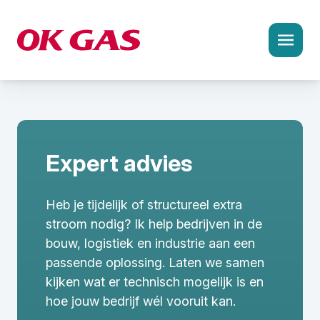
Ke
Oplossingen en aanpak
Agrarische sector
Expert advies
Bouw en infra
Heb je tijdelijk of structureel extra
Industrie en productie
stroom nodig? Ik help bedrijven in de
Logistiek en transport
bouw, logistiek en industrie aan een
passende oplossing. Laten we samen
Recreatie en horeca
kijken wat er technisch mogelijk is en
hoe jouw bedrijf wél vooruit kan.